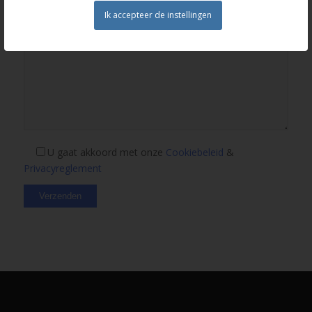
Ik accepteer de instellingen
U gaat akkoord met onze
Cookiebeleid
&
Privacyreglement