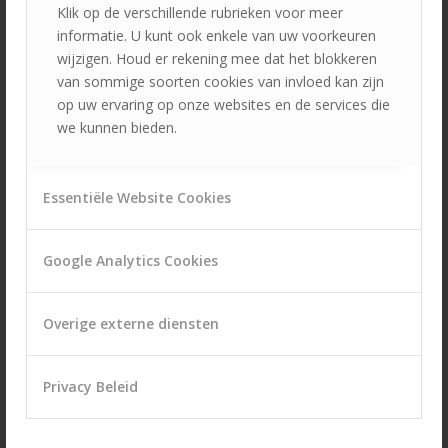
Klik op de verschillende rubrieken voor meer
informatie. U kunt ook enkele van uw voorkeuren
Wat is de reden dat u geweigerd bent?
wijzigen. Houd er rekening mee dat het blokkeren
van sommige soorten cookies van invloed kan zijn
op uw ervaring op onze websites en de services die
De verzekeraar heeft ons gevraagd de bankgegevens van
we kunnen bieden.
de klant te vragen en niet een door ons gegeven
bankaccount in te voeren. Door het invoeren van een
bankaccount gaat u
geen
verplichting aan.
Essentiële Website Cookies
IBAN nummer
Google Analytics Cookies
Overige externe diensten
Ten name van
Privacy Beleid
Je bericht