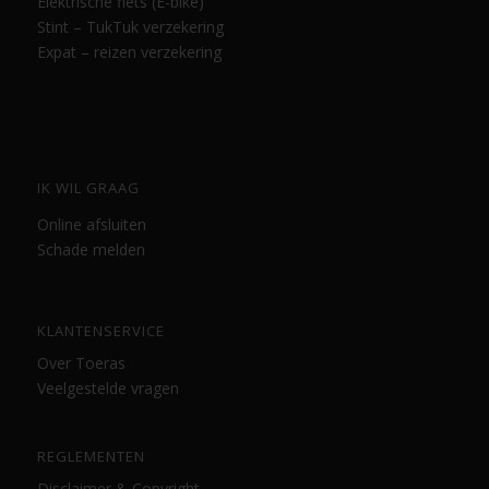
Elektrische fiets (E-bike)
Stint – TukTuk verzekering
Expat – reizen verzekering
IK WIL GRAAG
Online afsluiten
Schade melden
KLANTENSERVICE
Over Toeras
Veelgestelde vragen
REGLEMENTEN
Disclaimer & Copyright