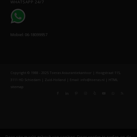
WHATSAPP 24/7
Mobiel: 06-18099957
Copyright © 1988 - 2025 Toeras Assurantiekantoor | Hoogstraat 115,
3111 HD Schiedam | Zuid-Holland | Email: info@toeras.nl |
HTML
sitemap
Deze site maakt gebruik van cookies. Door verder te surfen op de