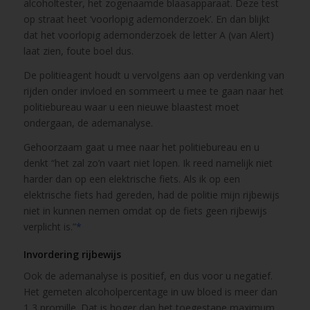
alcoholtester, het zogenaamde blaasapparaat. Deze test
op straat heet ‘voorlopig ademonderzoek’. En dan blijkt
dat het voorlopig ademonderzoek de letter A (van Alert)
laat zien, foute boel dus.
De politieagent houdt u vervolgens aan op verdenking van
rijden onder invloed en sommeert u mee te gaan naar het
politiebureau waar u een nieuwe blaastest moet
ondergaan, de ademanalyse.
Gehoorzaam gaat u mee naar het politiebureau en u
denkt “het zal zo’n vaart niet lopen. Ik reed namelijk niet
harder dan op een elektrische fiets. Als ik op een
elektrische fiets had gereden, had de politie mijn rijbewijs
niet in kunnen nemen omdat op de fiets geen rijbewijs
verplicht is.”
*
Invordering rijbewijs
Ook de ademanalyse is positief, en dus voor u negatief.
Het gemeten alcoholpercentage in uw bloed is meer dan
1,3 promille. Dat is hoger dan het toegestane maximum