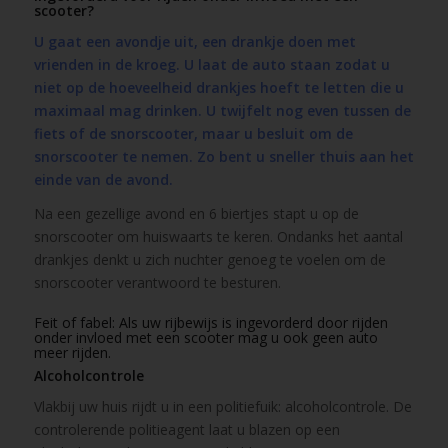
scooter?
U gaat een avondje uit, een drankje doen met
vrienden in de kroeg. U laat de auto staan zodat u
niet op de hoeveelheid drankjes hoeft te letten die u
maximaal mag drinken. U twijfelt nog even tussen de
fiets of de snorscooter, maar u besluit om de
snorscooter te nemen. Zo bent u sneller thuis aan het
einde van de avond.
Na een gezellige avond en 6 biertjes stapt u op de
snorscooter om huiswaarts te keren. Ondanks het aantal
drankjes denkt u zich nuchter genoeg te voelen om de
snorscooter verantwoord te besturen.
Feit of fabel: Als uw rijbewijs is ingevorderd door rijden
onder invloed met een scooter mag u ook geen auto
meer rijden.
Alcoholcontrole
Vlakbij uw huis rijdt u in een politiefuik: alcoholcontrole. De
controlerende politieagent laat u blazen op een