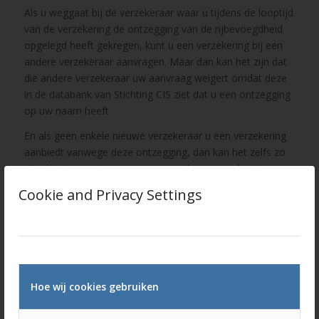
Als u weggaat bij de verzekeraar waar u tijdens de looptijd
van de verzekering de ontzegging van de rijbevoegdheid
opgelegd heeft gekregen, kunt u een verzekering bij een
andere verzekeraar aanvragen. Maar dan kan het zijn dat
die andere verzekeraar uw aanvraag weigert omdat deze
in de databank van Stichting CIS ziet dat u een ontzegging
op uw naam heeft
En als geen enkele nieuwe verzekeraar u een verzekering
aanbiedt vanwege deze ontzegging, dan kan het zelfs zo
zijn dat de verzekeraar waar u voorheen verzekerd was u
nu ook zal weigeren. Deze verzekeraar zal uw aanvraag
Cookie and Privacy Settings
behandelen als een nieuwe aanvraag, raadpleegt daarbij
ook de databank van Stichting CIS, en ziet ook dat u een
ontzegging van de rijbevoegdheid heeft gehad. Wat een
reden kan zijn om u niet opnieuw te willen verzekeren.
de Vereende
Hoe wij cookies gebruiken
Als u bij geen enkele verzekeraar terecht kunt, blijft vaak
alleen de Vereende over. Natuurlijk staan wij klaar om u zo