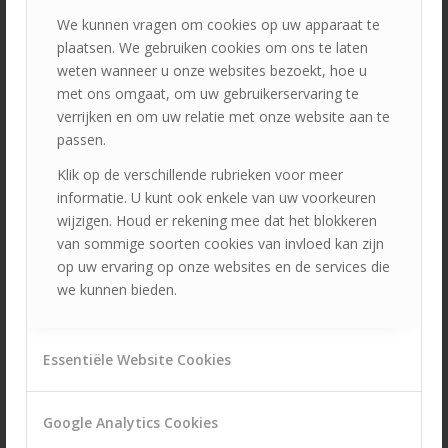
goed mogelijk te verzekeren, zodat u weer met uw
We kunnen vragen om cookies op uw apparaat te
motorrijtuig de weg op kunt als de ontzegging is
plaatsen. We gebruiken cookies om ons te laten
afgelopen. Bij ons zijn de premies over het algemeen
weten wanneer u onze websites bezoekt, hoe u
hoger dan bij andere verzekeraars, dus niet gunstig voor u
met ons omgaat, om uw gebruikerservaring te
als verzekeringnemer. Als u zich aan de wettelijke
verrijken en om uw relatie met onze website aan te
(verkeers)regels houdt, krijgt u geen ontzegging van de
passen.
rijbevoegdheid. Dan hoeft u ook geen verzekering bij de
Klik op de verschillende rubrieken voor meer
Vereende aan te vragen
informatie. U kunt ook enkele van uw voorkeuren
*
De politie kan uw rijbewijs niet innemen als u dronken op
wijzigen. Houd er rekening mee dat het blokkeren
de fiets wordt aangehouden. U kunt wel een rijverbod van
van sommige soorten cookies van invloed kan zijn
enkele uren krijgen voor het besturen van een
op uw ervaring op onze websites en de services die
motorrijtuig. Het is, net als op de scooter, in de auto of op
we kunnen bieden.
de motor, verboden om te fietsen als u onder invloed bent
van alcohol (of andere drugs). Ook op de fiets mag het
alcoholpercentage in uw bloed niet hoger zijn dan 0,5
Essentiële Website Cookies
promille.
In dit artikel is onder andere gebruik gemaakt van
Google Analytics Cookies
informatie op de website rijksoverheid.nl.