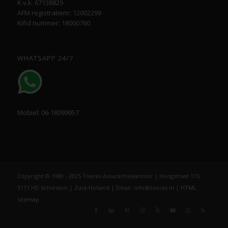
K.v.k. 67138829
AFM registratienr: 12002299
Kifid nummer: 18000760
WHATSAPP 24/7
Mobiel: 06-18099957
Copyright © 1988 - 2025 Toeras Assurantiekantoor | Hoogstraat 115,
3111 HD Schiedam | Zuid-Holland | Email: info@toeras.nl |
HTML
sitemap