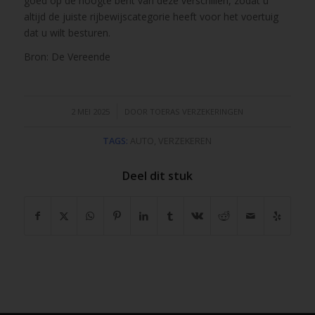
goed op de hoogte bent van deze verschillen, zodat u
altijd de juiste rijbewijscategorie heeft voor het voertuig
dat u wilt besturen.
Bron: De Vereende
/
2 MEI 2025
DOOR
TOERAS VERZEKERINGEN
TAGS:
AUTO
,
VERZEKEREN
Deel dit stuk