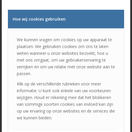
beroepschauffeurs in het personenvervoer. Voor het
aanvragen van rijbewijscategorie D zonder code 95 (zie
hieronder) moet u minimaal 24 jaar oud zijn. Om
Hoe wij cookies gebruiken
rijbewijscategorie D met code 95 aan te vragen, moet u
minimaal 18 jaar oud zijn.
We kunnen vragen om cookies op uw apparaat te
Met zowel rijbewijscategorie D1 als D mag u een
plaatsen. We gebruiken cookies om ons te laten
aanhanger achter de bus trekken met een ledig gewicht en
weten wanneer u onze websites bezoekt, hoe u
laadvermogen van 750 kg. Als een aanhanger zwaarder
met ons omgaat, om uw gebruikerservaring te
dan 750 kg wilt trekken, dan heeft u hiervoor rijbewijs DE
verrijken en om uw relatie met onze website aan te
of D1E nodig.
passen.
Code 95
Klik op de verschillende rubrieken voor meer
Code 95 is nodig voor beroepschauffeurs met
informatie. U kunt ook enkele van uw voorkeuren
rijbewijscategorie C en D om aan te tonen dat de
wijzigen. Houd er rekening mee dat het blokkeren
benodigde vakkennis actueel is. Chauffeurs moeten
van sommige soorten cookies van invloed kan zijn
periodiek nascholing volgen om hun rijbewijs te houden.
op uw ervaring op onze websites en de services die
Het halen van deze code moet elke 5 jaar worden
we kunnen bieden.
herhaald.