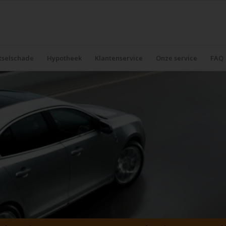
tselschade
Hypotheek
Klantenservice
Onze service
FAQ