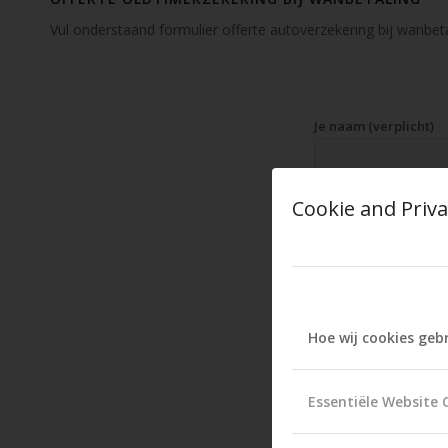
Vul onderstaand formulier offerte autoverzekering bij wanbetal
Je naam (verplicht)
Cookie and Priva
Voorletters
Achternaam
Hoe wij cookies geb
Essentiële Website 
Adres