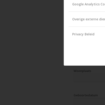
Google Analytics Co
Overige externe die
Huisnummer + event
Privacy Beleid
Postcode
Woonplaats
Geboortedatum