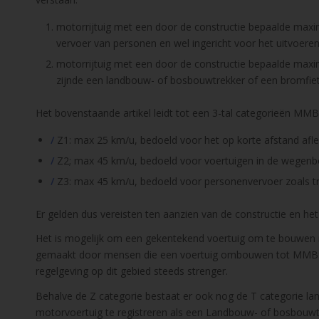
motorrijtuig met een door de constructie bepaalde maxim
vervoer van personen en wel ingericht voor het uitvoe
motorrijtuig met een door de constructie bepaalde maxi
zijnde een landbouw- of bosbouwtrekker of een bromfiet
Het bovenstaande artikel leidt tot een 3-tal categorieën MMB
/
Z1: max 25 km/u, bedoeld voor het op korte afstand afl
/
Z2; max 45 km/u, bedoeld voor voertuigen in de wegen
/
Z3: max 45 km/u, bedoeld voor personenvervoer zoals tr
Er gelden dus vereisten ten aanzien van de constructie en het
Het is mogelijk om een gekentekend voertuig om te bouwen 
gemaakt door mensen die een voertuig ombouwen tot MMBS voor
regelgeving op dit gebied steeds strenger.
Behalve de Z categorie bestaat er ook nog de T categorie l
motorvoertuig te registreren als een Landbouw- of bosbouw