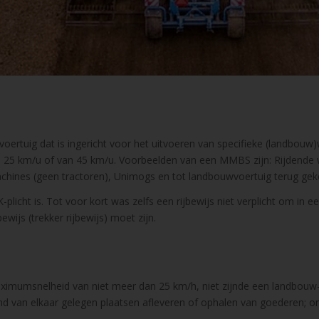
voertuig dat is ingericht voor het uitvoeren van specifieke (landb
n 25 km/u of van 45 km/u. Voorbeelden van een MMBS zijn: Rijdende
hines (geen tractoren), Unimogs en tot landbouwvoertuig terug geke
cht is. Tot voor kort was zelfs een rijbewijs niet verplicht om in e
ewijs (trekker rijbewijs) moet zijn.
imumsnelheid van niet meer dan 25 km/h, niet zijnde een landbouw- o
tand van elkaar gelegen plaatsen afleveren of ophalen van goederen; 