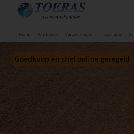
Home
Wie ben ik
Verzekeringen
Leaseauto
Le
Goedkoop en snel online geregeld