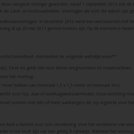
r deze categorie strenger geworden. Vanaf 1 september 2015 eist de 
k als Land- en bosbouwtrekker. Voertuigen die vóór die datum zijn ge
 landbouwvoertuigen. In december 2016 werd een wetsvoorstel met b
eving al op 20 mei 2017 gereed moeten zijn. Op dit moment is Neder
onstructiesnelheid- momenteel de volgende wettelijk eisen**:
wijs). Deze eis geldt niet voor kleine veegmachines en maaimachines.
voor het voertuig.
er moet hebben van minimaal 1,5 x 1,5 meter of minimaal 3m2.
gericht voor hijs, duw of werktuigwerkzaamheden. Deze inrichting moet
 moet vormen met één of meer aanhangers die zijn ingericht voor he
 ons kunt u terecht voor zo’n verzekering. Voor het verzekeren van 
er in het bezit zijn van een geldig B-rijbewijs. Wanneer het voertuig