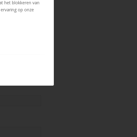
at het blokkeren van
 ervaring op onze
en.
ns ook bellen.