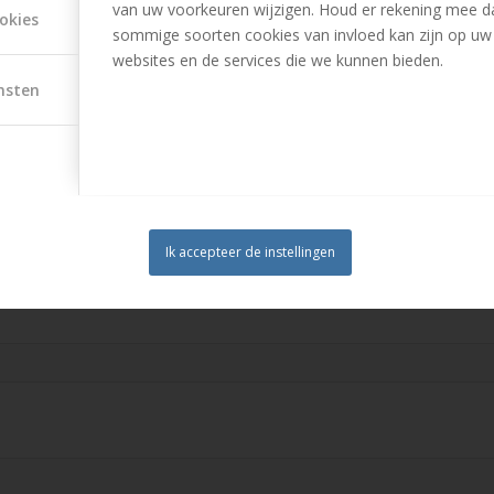
van uw voorkeuren wijzigen. Houd er rekening mee d
okies
sommige soorten cookies van invloed kan zijn op uw
websites en de services die we kunnen bieden.
erzekering? Via deze website kun je eenvoudig jouw premie opvrag
nsten
en in, als velden geel zijn, zet er dan een spatie achter. U kunt o
Ik accepteer de instellingen