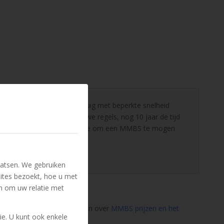
 een teruggekeurd motorrijtuig met beperkte snelheid
a de invoering van de nieuwe regels, nog 10 jaar de tijd
B-rijbewijs alleen ook voldoende om een MMBS te mogen
jbewijs.
atsen. We gebruiken
ites bezoekt, hoe u met
n om uw relatie met
kunt u meer informatie vinden over
MMBS prijzen en het
ie. U kunt ook enkele