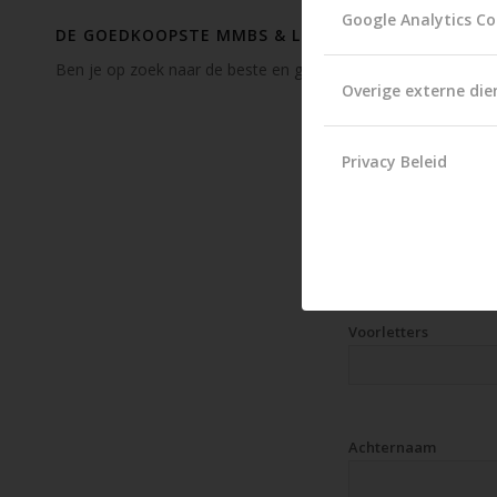
Google Analytics Co
DE GOEDKOOPSTE MMBS & LBT VERZEKERING
Ben je op zoek naar de beste en goedkoopste MMBS of LBT v
Overige externe die
Vul alle veld
Privacy Beleid
Je naam (verplicht)
Voorletters
Achternaam