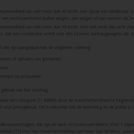
umsnelheid van niet meer dan 45 km/h, niet zijnde een landbouw- of
ren van werkzaamheden buiten wegen, aan wegen of aan werken op, in
mumsnelheid van niet meer dan 45 km/h, met niet meer dan acht zitpl
s, dat een combinatie vormt met één of meer aanhangwagens die zijn
S die zijn aangeduid met de volgende codering:
everen of ophalen van goederen;
bouw
eintjes op pretparken
 gebruik van het voertuig.
naar een categorie Z1 MMBS door de maximumsnelheid te begrenzen 
 privégebruik. Dit is natuurlijk niet de bedoeling en de politie is 
andbouwvoertuigen, dat zijn de land- en bosbouwtrekkers. Vóór 1 s
trekker (T5) met een maximumsnelheid van meer dan 40 km/u, waardo