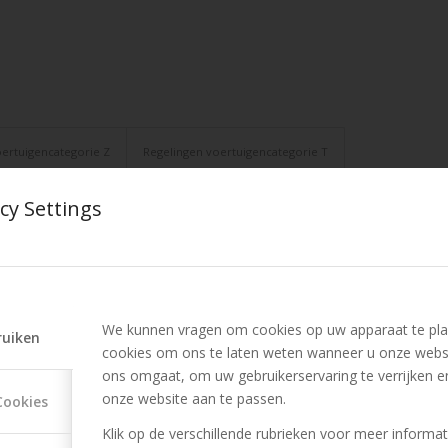
oertuigencategorie Z
Regelingen voertuigencategorie T
cy Settings
ewijs als enig geaccepteerd rijvaardigheidsdocument is toegestaan om
gsdatum van deze wet over een rijbewijs B beschikt, heeft hij/zij, n
s zonder hiervoor examen af te leggen. Gedurende die 10 jaar is het 
mogelijk indien de bestuurder in het bezit is van ten minste het B ri
We kunnen vragen om cookies op uw apparaat te pla
ruiken
cookies om ons te laten weten wanneer u onze webs
ons omgaat, om uw gebruikerservaring te verrijken e
onze website aan te passen.
Cookies
n MMBS verzekeren en de prijzen zijn aan de hoge kant. In onze blog 
Klik op de verschillende rubrieken voor meer informat