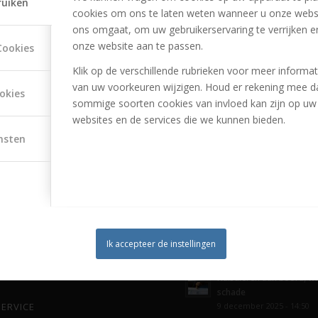
ruiken
cookies om ons te laten weten wanneer u onze webs
ons omgaat, om uw gebruikerservaring te verrijken e
an ook de golfuitrusting van uw partner of kinderen. Dat kan op deze
onze website aan te passen.
Cookies
dan met een individuele verzekering.
Klik op de verschillende rubrieken voor meer informat
van uw voorkeuren wijzigen. Houd er rekening mee d
okies
tukgaan of gestolen worden. Waar u uw spullen ook mee naartoe neemt,
sommige soorten cookies van invloed kan zijn op uw
wikipedia)
websites en de services die we kunnen bieden.
nsten
RAAG
LAATSTE NIEUWS
luiten
Schade bij fatbike-ongel
Ik accepteer de instellingen
elden
15 februari 2026 - 19:41
Huisdieren aan boord, wi
schade
9 december 2025 - 14:50
ERVICE