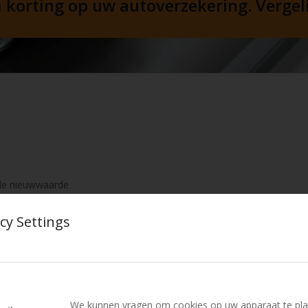
korting op uw autoverzekering. Vergelij
 de nieuwwaarde
lfschoenen!
cy Settings
odra u plaatsneemt op de tee. Dan wilt u maar één ding: de bal met ee
zekering. Dan is uw kostbare uitrusting overal ter wereld verzekerd!
n, golfregenkleding en golfkarretje. Als u graag en vaak golft, heeft u
We kunnen vragen om cookies op uw apparaat te pla
diefstal.