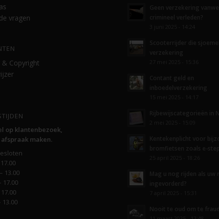
as
Geen verzekering vanw
crimineel verleden?
lde vragen
3 juni 2025 - 14:24
Scooterrijder die sjoeme
NTEN
verzekering
27 mei 2025 - 15:36
 & Copyright
ijzer
Contant geld en
inboedelverzekering
15 mei 2025 - 14:17
Rijbewijscategorieën in 
TIJDEN
2 mei 2025 - 15:09
eel op klantenbezoek,
Kentekenplicht voor bij
 afspraak maken.
bromfietsen zoals e-ste
esloten
25 april 2025 - 18:26
 17.00
– 13.00
Mag u nog rijden als uw r
– 17.00
ingevorderd?
 17.00
7 april 2025 - 15:31
– 13.00
Nooit te oud om te frau
11 maart 2025 - 12:48