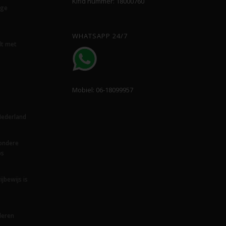
Kifid nummer: 18000760
ege
WHATSAPP 24/7
lt met
Mobiel: 06-18099957
Nederland
zondere
ps
ijbewijs is
deren