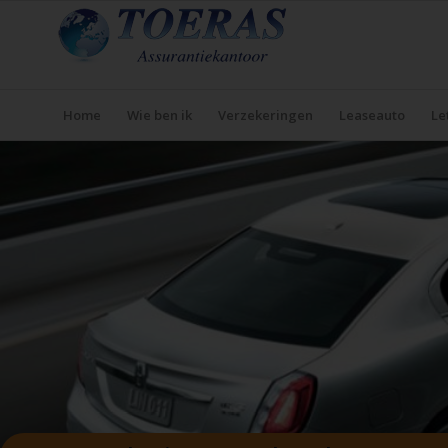
Home
Wie ben ik
Verzekeringen
Leaseauto
Le