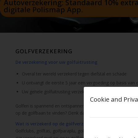
Autoverzekering: Standaard 10% extra 
digitale Polismap App.
GOLFVERZEKERING
De verzekering voor uw golfuitrusting
Overal ter wereld verzekerd tegen diefstal en schade
U ontvangt de eerste 5 jaar een vergoeding op basis van
Uw gehele golfuitrusting verzekert. Van golfparaplu tot go
Cookie and Priva
Golfen is spannend en ontspannend tegelijk. Dat merkt u al z
op de golfbaan te vinden? Denk dan aan onze speciale Golfver
Wat is verzekerd op de golfverzekering?
Golfclubs, golftas, golfparaplu, golfschoenen, golfhandschoene
zijn verzekerd met op onze golfverzekering. Tegen schade én 