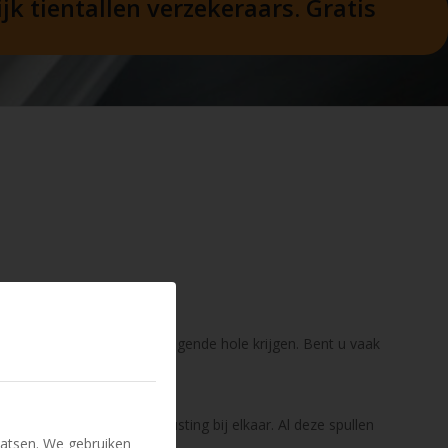
k tientallen verzekeraars. Gratis
n prachtige swing in de volgende hole krijgen. Bent u vaak
 al snel een complete uitrusting bij elkaar. Al deze spullen
atsen. We gebruiken