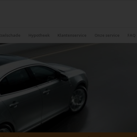
tselschade
Hypotheek
Klantenservice
Onze service
FAQ