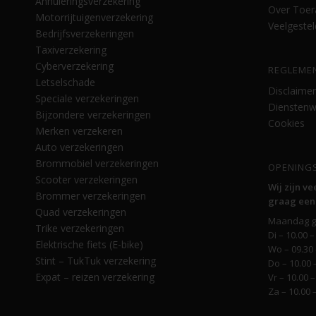
Annuleringsverzekering
Over Toer
Motorrijtuigenverzekering
Veelgeste
Bedrijfsverzekeringen
Taxiverzekering
Cyberverzekering
REGLEME
Letselschade
Disclaimer
Speciale verzekeringen
Dienstenw
Bijzondere verzekeringen
Cookies
Merken verzekeren
Auto verzekeringen
Brommobiel verzekeringen
OPENINGS
Scooter verzekeringen
Wij zijn v
Brommer verzekeringen
graag een
Quad verzekeringen
Maandag g
Trike verzekeringen
Di – 10.00 –
Elektrische fiets (E-bike)
Wo – 09.30 
Stint – TukTuk verzekering
Do – 10.00 
Expat – reizen verzekering
Vr – 10.00 –
Za – 10.00 