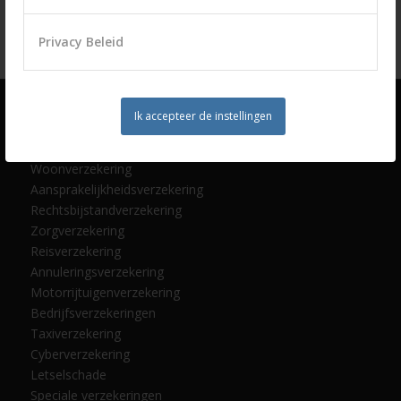
Privacy Beleid
Ik accepteer de instellingen
ONZE VERZEKERINGEN
Woonverzekering
Aansprakelijkheidsverzekering
Rechtsbijstandverzekering
Zorgverzekering
Reisverzekering
Annuleringsverzekering
Motorrijtuigenverzekering
Bedrijfsverzekeringen
Taxiverzekering
Cyberverzekering
Letselschade
Speciale verzekeringen