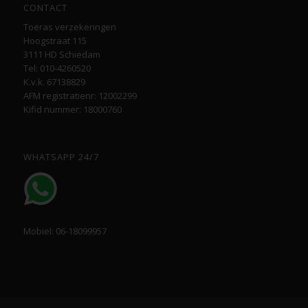
CONTACT
Toeras verzekeringen
Hoogstraat 115
3111 HD Schiedam
Tel: 010-4260520
K.v.k. 67138829
AFM registratienr: 12002299
Kifid nummer: 18000760
WHATSAPP 24/7
Mobiel: 06-18099957