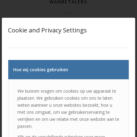
WANBETALERS
Een goedkope autoverzekering voor wanbetalers, snel
online aan te vragen
Cookie and Privacy Settings
Is uw verzekering beëindigd wegens het niet tijdig betalen
van de premie of heeft u bijvoorbeeld een rij-ontzegging
gehad dan kan ik u gewoon verzekeren. Maar denk ook
aan moeilijk te verzekerbare risico’s zoals een
verkoopwagen of een autorijschool.
Hoe wij cookies gebruiken
Lees meer
We kunnen vragen om cookies op uw apparaat te
plaatsen. We gebruiken cookies om ons te laten
weten wanneer u onze websites bezoekt, hoe u
met ons omgaat, om uw gebruikerservaring te
/
6 MEI 2020
DOOR
TOERAS VERZEKERINGEN
verrijken en om uw relatie met onze website aan te
passen.
Klik op de verschillende rubrieken voor meer